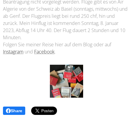
Beantragung nicht vorgelegt werden. Flüge gibt es von Air
Algerie von der Schweiz ab Basel (sonntags, mittwochs) und
ab Genf. Der Flugpreis liegt bei rund 250 chf, hin und
zurück. Mein Hinflug ist kommenden Sonntag, 8. Januar
2023, Abflug 14 Uhr 40. Der Flug dauert 2 Stunden und 10
Minuten.
Folgen Sie meiner Reise hier auf dem Blog oder auf
Instagram
und
Facebook
.
Share