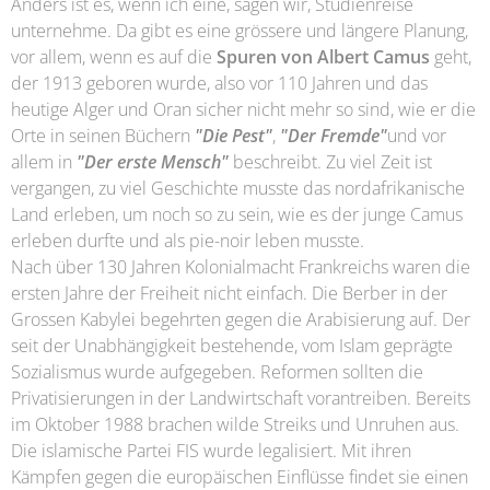
Anders ist es, wenn ich eine, sagen wir, Studienreise
unternehme. Da gibt es eine grössere und längere Planung,
vor allem, wenn es auf die
Spuren von Albert Camus
geht,
der 1913 geboren wurde, also vor 110 Jahren und das
heutige Alger und Oran sicher nicht mehr so sind, wie er die
Orte in seinen Büchern
"Die Pest"
,
"Der Fremde"
und vor
allem in
"Der erste Mensch"
beschreibt. Zu viel Zeit ist
vergangen, zu viel Geschichte musste das nordafrikanische
Land erleben, um noch so zu sein, wie es der junge Camus
erleben durfte und als pie-noir leben musste.
Nach über 130 Jahren Kolonialmacht Frankreichs waren die
ersten Jahre der Freiheit nicht einfach. Die Berber in der
Grossen Kabylei begehrten gegen die Arabisierung auf. Der
seit der Unabhängigkeit bestehende, vom Islam geprägte
Sozialismus wurde aufgegeben. Reformen sollten die
Privatisierungen in der Landwirtschaft vorantreiben. Bereits
im Oktober 1988 brachen wilde Streiks und Unruhen aus.
Die islamische Partei FIS wurde legalisiert. Mit ihren
Kämpfen gegen die europäischen Einflüsse findet sie einen