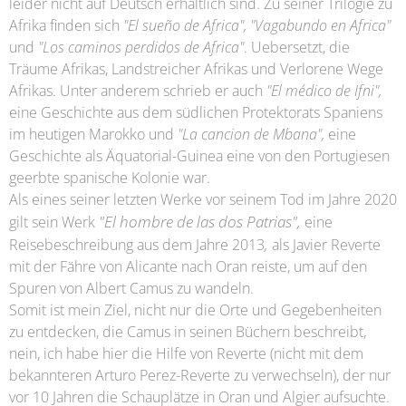
leider nicht auf Deutsch erhältlich sind. Zu seiner Trilogie zu
Afrika finden sich
"El sue
ñ
o de Africa", "Vagabundo en Africa"
und
"Los caminos perdidos de Africa"
. Uebersetzt, die
Träume Afrikas, Landstreicher Afrikas und Verlorene Wege
Afrikas. Unter anderem schrieb er auch
"El médico de Ifni",
eine Geschichte aus dem südlichen Protektorats Spaniens
im heutigen Marokko und
"La cancion de Mbana",
eine
Geschichte als Äquatorial-Guinea eine von den Portugiesen
geerbte spanische Kolonie war.
Als eines seiner letzten Werke vor seinem Tod im Jahre 2020
"El hombre de las dos Patrias",
gilt sein Werk
eine
,
Reisebeschreibung aus dem Jahre 2013
als Javier Reverte
mit der Fähre von Alicante nach Oran reiste, um auf den
Spuren von Albert Camus zu wandeln.
Somit ist mein Ziel, nicht nur die Orte und Gegebenheiten
zu entdecken, die Camus in seinen Büchern beschreibt,
nein, ich habe hier die Hilfe von Reverte (nicht mit dem
bekannteren Arturo Perez-Reverte zu verwechseln), der nur
vor 10 Jahren die Schauplätze in Oran und Algier aufsuchte.