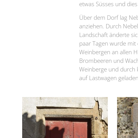
etwas Süsses und dies 
Über dem Dorf lag Neb
anziehen. Durch Nebel 
Landschaft änderte sic
paar Tagen wurde mit d
Weinbergen an allen H
Brombeeren und Wachold
Weinberge und durch k
auf Lastwagen geladen