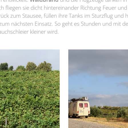
h fliegen sie dicht hintereinander Richtung Feuer un
urück zum Stausee, füllen ihre Tanks im Sturzflug und
um nächsten Einsatz. So geht es Stunden und mit der
uchschleier kleiner wird.