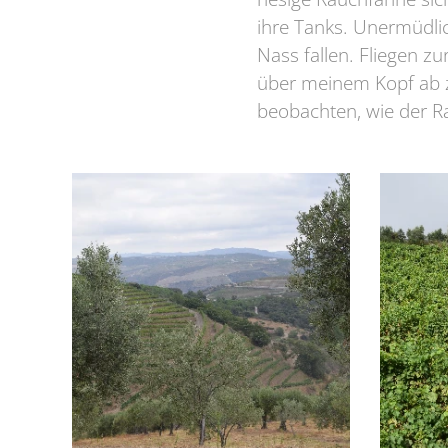
ihre Tanks. Unermüdlic
Nass fallen. Fliegen z
über meinem Kopf ab z
beobachten, wie der Ra