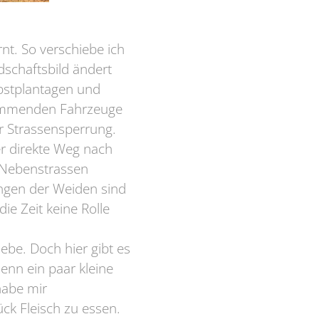
nt. So verschiebe ich
schaftsbild ändert
Obstplantagen und
nkommenden Fahrzeuge
ur Strassensperrung.
er direkte Weg nach
e Nebenstrassen
ngen der Weiden sind
ie Zeit keine Rolle
liebe. Doch hier gibt es
enn ein paar kleine
habe mir
ck Fleisch zu essen.