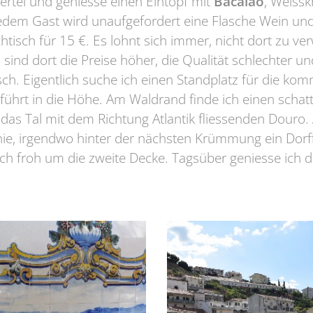
iertel und geniesse einen Eintopf mit
Bacalao
, Weissk
Jedem Gast wird unaufgefordert eine Flasche Wein und
chtisch für 15 €. Es lohnt sich immer, nicht dort zu ve
s sind dort die Preise höher, die Qualität schlechter 
isch. Eigentlich suche ich einen Standplatz für die 
 führt in die Höhe. Am Waldrand finde ich einen schatt
 das Tal mit dem Richtung Atlantik fliessenden Douro. 
nie, irgendwo hinter der nächsten Krümmung ein Dorf
ich froh um die zweite Decke. Tagsüber geniesse ich