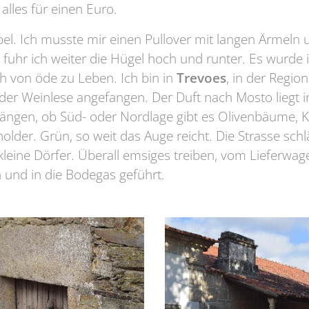
alles für einen Euro.
el. Ich musste mir einen Pullover mit langen Ärmeln
fuhr ich weiter die Hügel hoch und runter. Es wurde 
h von öde zu Leben. Ich bin in
Trevoes
, in der Regio
er Weinlese angefangen. Der Duft nach Mosto liegt in
ängen, ob Süd- oder Nordlage gibt es Olivenbäume, 
er. Grün, so weit das Auge reicht. Die Strasse schlä
leine Dörfer. Überall emsiges treiben, vom Lieferwa
 und in die Bodegas geführt.