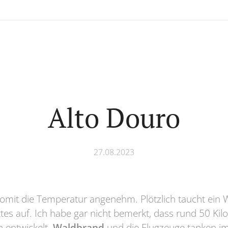
Alto Douro
27.08.2023
Somit die Temperatur angenehm. Plötzlich taucht ein 
ttes auf. Ich habe gar nicht bemerkt, dass rund 50 Kil
h entwickelt.
Waldbrand
und die Flugzeuge tanken im