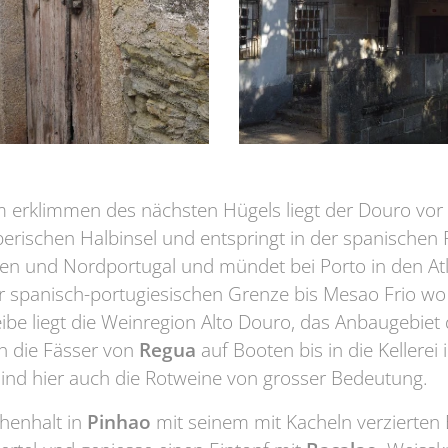
 erklimmen des nächsten Hügels liegt der Douro vor 
iberischen Halbinsel und entspringt in der spanischen 
en und Nordportugal und mündet bei Porto in den Atla
er spanisch-portugiesischen Grenze bis Mesao Frio w
be liegt die Weinregion Alto Douro, das Anbaugebiet 
n die Fässer von
Regua
auf Booten bis in die Kellerei 
nd hier auch die Rotweine von grosser Bedeutung.
henhalt in
Pinhao
mit seinem mit Kacheln verzierten