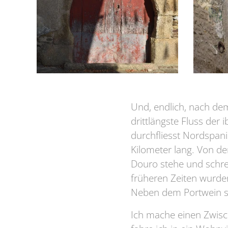
Und, endlich, nach dem
drittlängste Fluss der 
durchfliesst Nordspani
Kilometer lang. Von d
Douro stehe und schrei
früheren Zeiten wurde
Neben dem Portwein si
Ich mache einen Zwisc