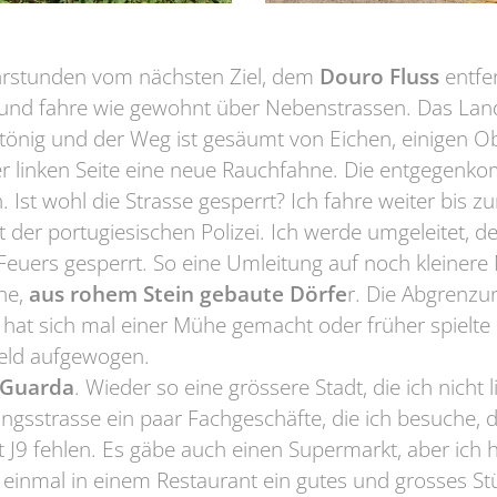
ahrstunden vom nächsten Ziel, dem
Douro Fluss
entfer
 und fahre wie gewohnt über Nebenstrassen. Das Land
eintönig und der Weg ist gesäumt von Eichen, einigen 
er linken Seite eine neue Rauchfahne. Die entgege
 Ist wohl die Strasse gesperrt? Ich fahre weiter bis z
t der portugiesischen Polizei. Ich werde umgeleitet, d
Feuers gesperrt. So eine Umleitung auf noch kleiner
che,
aus rohem Stein gebaute Dörfe
r. Die Abgrenzu
 hat sich mal einer Mühe gemacht oder früher spielte d
eld aufgewogen.
Guarda
. Wieder so eine grössere Stadt, die ich nicht 
ngsstrasse ein paar Fachgeschäfte, die ich besuche, d
 J9 fehlen. Es gäbe auch einen Supermarkt, aber ich 
inmal in einem Restaurant ein gutes und grosses Stü