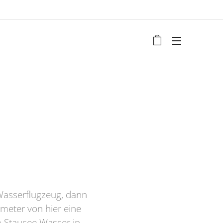
Wasserflugzeug, dann
ometer von hier eine
 Stausee Wasser in