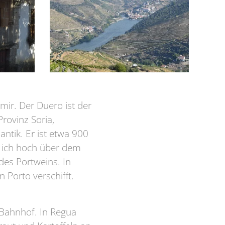
mir. Der Duero ist der
Provinz Soria,
ntik. Er ist etwa 900
o ich hoch über dem
des Portweins. In
in Porto verschifft.
 Bahnhof. In Regua