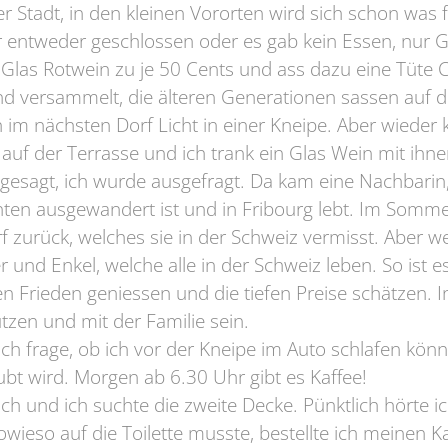
r Stadt, in den kleinen Vororten wird sich schon was 
r entweder geschlossen oder es gab kein Essen, nur 
 Glas Rotwein zu je 50 Cents und ass dazu eine Tüte 
nd versammelt, die älteren Generationen sassen auf d
 im nächsten Dorf Licht in einer Kneipe. Aber wieder 
e auf der Terrasse und ich trank ein Glas Wein mit ihn
esagt, ich wurde ausgefragt. Da kam eine Nachbarin, l
ten ausgewandert ist und in Fribourg lebt. Im Sommer
zurück, welches sie in der Schweiz vermisst. Aber wen
er und Enkel, welche alle in der Schweiz leben. So ist 
den Frieden geniessen und die tiefen Preise schätzen. 
zen und mit der Familie sein.
 ich frage, ob ich vor der Kneipe im Auto schlafen kön
aubt wird. Morgen ab 6.30 Uhr gibt es Kaffee!
sch und ich suchte die zweite Decke. Pünktlich hörte i
wieso auf die Toilette musste, bestellte ich meinen 