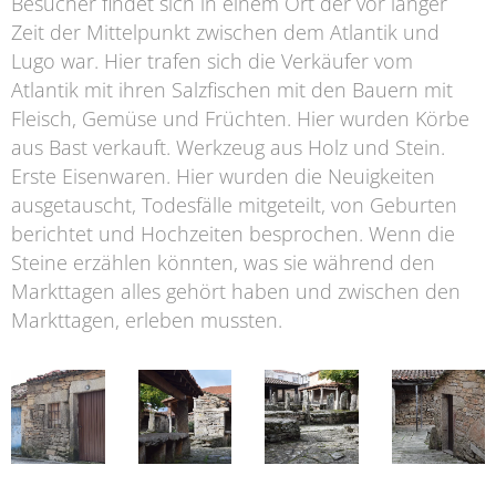
Besucher findet sich in einem Ort der vor langer
Zeit der Mittelpunkt zwischen dem Atlantik und
Lugo war. Hier trafen sich die Verkäufer vom
Atlantik mit ihren Salzfischen mit den Bauern mit
Fleisch, Gemüse und Früchten. Hier wurden Körbe
aus Bast verkauft. Werkzeug aus Holz und Stein.
Erste Eisenwaren. Hier wurden die Neuigkeiten
ausgetauscht, Todesfälle mitgeteilt, von Geburten
berichtet und Hochzeiten besprochen. Wenn die
Steine erzählen könnten, was sie während den
Markttagen alles gehört haben und zwischen den
Markttagen, erleben mussten.