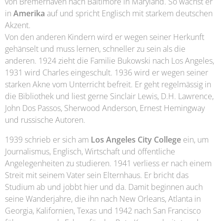
von Bremerhaven nach Baltimore in Maryland. So wächst er
in
Amerika
auf und spricht Englisch mit starkem deutschen
Akzent.
Von den anderen Kindern wird er wegen seiner Herkunft
gehänselt und muss lernen, schneller zu sein als die
anderen. 1924 zieht die Familie Bukowski nach Los Angeles,
1931 wird Charles eingeschult. 1936 wird er wegen seiner
starken Akne vom Unterricht befreit. Er geht regelmässig in
die Bibliothek und liest gerne Sinclair Lewis, D.H. Lawrence,
John Dos Passos, Sherwood Anderson, Ernest Hemingway
und russische Autoren.
1939 schrieb er sich am
Los Angeles City College
ein, um
Journalismus, Englisch, Wirtschaft und öffentliche
Angelegenheiten zu studieren. 1941 verliess er nach einem
Streit mit seinem Vater sein Elternhaus. Er bricht das
Studium ab und jobbt hier und da. Damit beginnen auch
seine Wanderjahre, die ihn nach New Orleans, Atlanta in
Georgia, Kalifornien, Texas und 1942 nach San Francisco