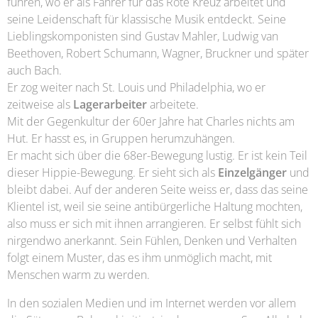
führen, wo er als Fahrer für das Rote Kreuz arbeitet und
seine Leidenschaft für klassische Musik entdeckt. Seine
Lieblingskomponisten sind Gustav Mahler, Ludwig van
Beethoven, Robert Schumann, Wagner, Bruckner und später
auch Bach.
Er zog weiter nach St. Louis und Philadelphia, wo er
zeitweise als
Lagerarbeiter
arbeitete.
Mit der Gegenkultur der 60er Jahre hat Charles nichts am
Hut. Er hasst es, in Gruppen herumzuhängen.
Er macht sich über die 68er-Bewegung lustig. Er ist kein Teil
dieser Hippie-Bewegung. Er sieht sich als
Einzelgänger
und
bleibt dabei. Auf der anderen Seite weiss er, dass das seine
Klientel ist, weil sie seine antibürgerliche Haltung mochten,
also muss er sich mit ihnen arrangieren. Er selbst fühlt sich
nirgendwo anerkannt. Sein Fühlen, Denken und Verhalten
folgt einem Muster, das es ihm unmöglich macht, mit
Menschen warm zu werden.
In den sozialen Medien und im Internet werden vor allem