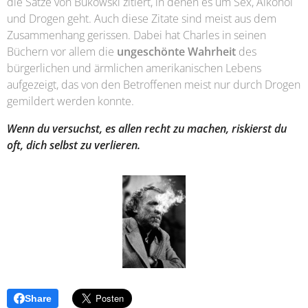
die Sätze von Bukowski zitiert, in denen es um Sex, Alkohol
und Drogen geht. Auch diese Zitate sind meist aus dem
Zusammenhang gerissen. Dabei hat Charles in seinen
Büchern vor allem die
ungeschönte Wahrheit
des
bürgerlichen und ärmlichen amerikanischen Lebens
aufgezeigt, das von den Betroffenen meist nur durch Drogen
gemildert werden konnte.
Wenn du versuchst, es allen recht zu machen, riskierst du
oft,
dich selbst zu verlieren.
Share