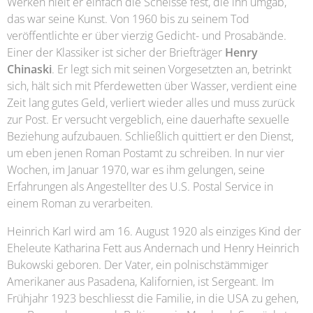
Werken hielt er einfach die Scheisse fest, die ihn umgab,
das war seine Kunst. Von 1960 bis zu seinem Tod
veröffentlichte er über vierzig Gedicht- und Prosabände.
Einer der Klassiker ist sicher der Briefträger
Henry
Chinaski
. Er legt sich mit seinen Vorgesetzten an, betrinkt
sich, hält sich mit Pferdewetten über Wasser, verdient eine
Zeit lang gutes Geld, verliert wieder alles und muss zurück
zur Post. Er versucht vergeblich, eine dauerhafte sexuelle
Beziehung aufzubauen. Schließlich quittiert er den Dienst,
um eben jenen Roman Postamt zu schreiben. In nur vier
Wochen, im Januar 1970, war es ihm gelungen, seine
Erfahrungen als Angestellter des U.S. Postal Service in
einem Roman zu verarbeiten.
Heinrich Karl wird am 16. August 1920 als einziges Kind der
Eheleute Katharina Fett aus Andernach und Henry Heinrich
Bukowski geboren. Der Vater, ein polnischstämmiger
Amerikaner aus Pasadena, Kalifornien, ist Sergeant. Im
Frühjahr 1923 beschliesst die Familie, in die USA zu gehen,