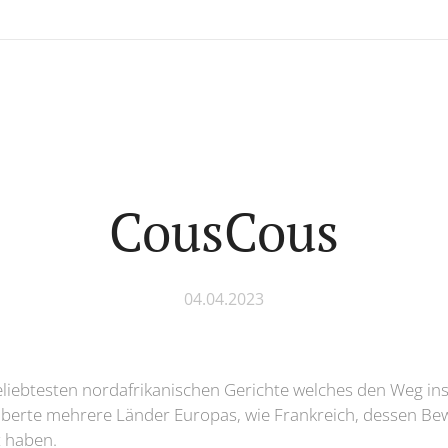
CousCous
04.04.2023
eliebtesten nordafrikanischen Gerichte welches den Weg in
oberte mehrere Länder Europas, wie Frankreich, dessen Be
t haben.