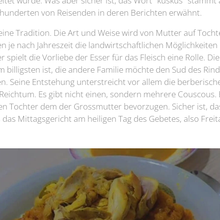
itet wurde. Was aber sicher ist, das Wort "kuskus" stamm
rhunderten von Reisenden in deren Berichten erwähnt.
eine Tradition. Die Art und Weise wird von Mutter auf Tocht
je nach Jahreszeit die landwirtschaftlichen Möglichkeiten 
spielt die Vorliebe der Esser für das Fleisch eine Rolle. Di
m billigsten ist, die andere Familie möchte den Sud des Rind
. Seine Entstehung unterstreicht vor allem die berberisc
 Reichtum. Es gibt nicht einen, sondern mehrere Couscous. E
n Tochter dem der Grossmutter bevorzugen. Sicher ist, das
das Mittagsgericht am heiligen Tag des Gebetes, also Freitag