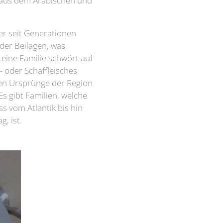
t aus dem Arabischen und
er seit Generationen
der Beilagen, was
e eine Familie schwört auf
- oder Schaffleisches
hen Ursprünge der Region
s gibt Familien, welche
s vom Atlantik bis hin
, ist.