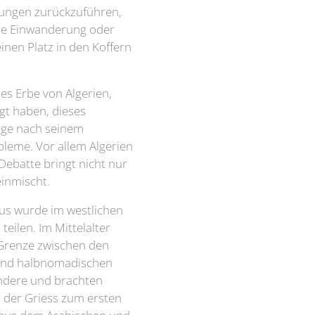
ndungen zurückzuführen,
che Einwanderung oder
inen Platz in den Koffern
s Erbe von Algerien,
gt haben, dieses
rage nach seinem
obleme.
Vor allem Algerien
Debatte bringt nicht nur
einmischt.
cous wurde im westlichen
eilen. Im Mittelalter
 Grenze zwischen den
 und halbnomadischen
andere und brachten
 der Griess zum ersten