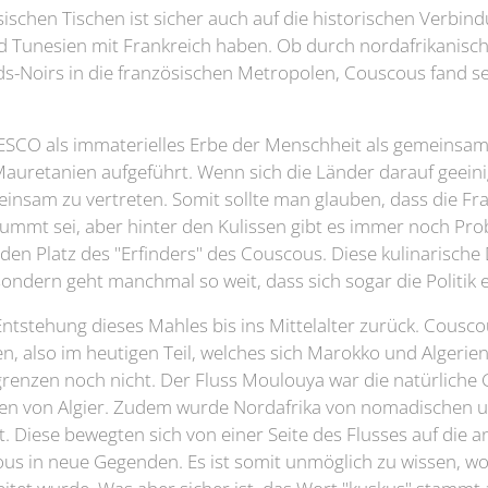
sischen Tischen ist sicher auch auf die historischen Verbi
nd Tunesien mit Frankreich haben. Ob durch nordafrikanis
ds-Noirs in die französischen Metropolen, Couscous fand se
ESCO als immaterielles Erbe der Menschheit als gemeinsame
uretanien aufgeführt. Wenn sich die Länder darauf geeini
meinsam zu vertreten. Somit sollte man glauben, dass die F
tummt sei, aber hinter den Kulissen gibt es immer noch Pr
n Platz des "Erfinders" des Couscous. Diese kulinarische 
ondern geht manchmal so weit, dass sich sogar die Politik 
 Entstehung dieses Mahles bis ins Mittelalter zurück. Cous
, also im heutigen Teil, welches sich Marokko und Algerien t
renzen noch nicht. Der Fluss Moulouya war die natürliche
hen von Algier. Zudem wurde Nordafrika von nomadischen
Diese bewegten sich von einer Seite des Flusses auf die 
us in neue Gegenden. Es ist somit unmöglich zu wissen, wo