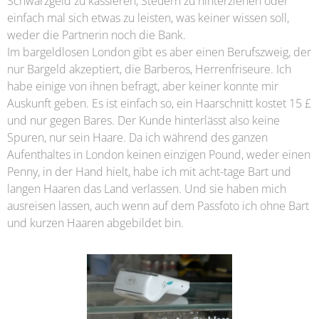
Schwarzgeld zu kassieren, Steuern zu hinterziehen oder
einfach mal sich etwas zu leisten, was keiner wissen soll,
weder die Partnerin noch die Bank.
Im bargeldlosen London gibt es aber einen Berufszweig, der
nur Bargeld akzeptiert, die Barberos, Herrenfriseure. Ich
habe einige von ihnen befragt, aber keiner konnte mir
Auskunft geben. Es ist einfach so, ein Haarschnitt kostet 15 £
und nur gegen Bares. Der Kunde hinterlässt also keine
Spuren, nur sein Haare. Da ich während des ganzen
Aufenthaltes in London keinen einzigen Pound, weder einen
Penny, in der Hand hielt, habe ich mit acht-tage Bart und
langen Haaren das Land verlassen. Und sie haben mich
ausreisen lassen, auch wenn auf dem Passfoto ich ohne Bart
und kurzen Haaren abgebildet bin.