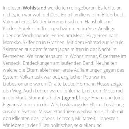
In diesen
Wohlstand
wurde ich rein geboren. Es fehlte an
nichts, ich war wohlbehütet. Eine Familie wie im Bilderbuch.
Vater arbeitet, Mutter kümmert sich um Haushalt und
Kinder. Spielen im freien, schwimmen im See. Ausflüge
über das Wochenende, Ferien am Meer. Flugreisen nach
Marokko, Skiferien in Grächen. Mit dem Fahrrad zur Schule,
Skirennen aus dem fernen Japan mitten in der Nacht im
Fernsehen. Weihnachtsbaum im Wohnzimmer, Osterhase im
Versteck. Entdeckungen am laufenden Band. Neuheiten
welche die Eltern ablehnten, erste Auflehnungen gegen das
System. Volksmusik war out, englischer Pop war in.
Liebesromane waren für alte Leute, Hermann Hesse zeigte
den Weg. Auch Lehrer waren fehlerhaft, mit dem Motorrad
in die Stadt. Stammtisch der
Jugend
, lange Haare und Joint.
Eigenes Zimmer in der WG, Loslösung der Eltern, Loslösung
aus dem System. Missverständnisse wechselten sich ab mit
den Pflichten des Lebens. Lehrzeit, Militärzeit, Liebeszeit.
Wir lebten in der Blüte politischer, sexueller und