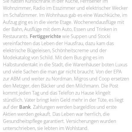
Sie hatten Kühlschrank in der Küche, Fernseher im
Wohnzimmer, Radio im Esszimmer und elektrischer Wecker
im Schafzimmer. Im Wohnhaus gab es eine Waschküche, im
Aufzug ging es in die vierte Etage. Wochenendausflüge mit
der Bahn, Ausflüge mit dem Auto, Essen und Trinken in
Restaurants.
Fertiggerichte
wie Suppen und Stocki
vereinfachten das Leben der Hausfrau, dazu kam das
elektrische Bügeleisen, Schönheitscreme und der
Modekatalog von Schild. Mit dem Bus ging es im
Halbstundentakt in die Stadt, die Warenhäuser boten Luxus
und viele Sachen die man gar nicht braucht. Von der EPA
zur ABM und weiter zu Nordman. Migros und Coop ersetzen
den Metzger, den Bäcker und den Milchmann. Die Post
kommt jeden Tag und das Telefon zu Hause klingelt
stündlich. Vater bringt kein Geld mehr in der Tüte, es liegt
auf der
Bank
. Zahlungen werden bargeldlos und erste
Aktien werden gekauft. Das Leben war herrlich, die
Gesundheitspflege garantiert. Versicherungen wurden
unterschrieben, sie lebten im Wohlstand.