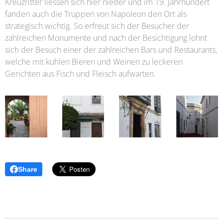
Kreuzritter liessen sich hier nieder und im 19. Jahrhundert
fanden auch die Truppen von Napoleon den Ort als
strategisch wichtig. So erfreut sich der Besucher der
zahlreichen Monumente und nach der Besichtigung lohnt
sich der Besuch einer der zahlreichen Bars und Restaurants,
welche mit kühlen Bieren und Weinen zu leckeren
Gerichten aus Fisch und Fleisch aufwarten.
Share