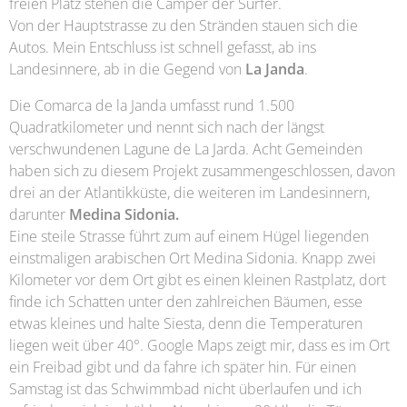
freien Platz stehen die Camper der Surfer.
Von der Hauptstrasse zu den Stränden stauen sich die
Autos. Mein Entschluss ist schnell gefasst, ab ins
Landesinnere, ab in die Gegend von
La Janda
.
Die Comarca de la Janda umfasst rund 1.500
Quadratkilometer und nennt sich nach der längst
verschwundenen Lagune de La Jarda. Acht Gemeinden
haben sich zu diesem Projekt zusammengeschlossen, davon
drei an der Atlantikküste, die weiteren im Landesinnern,
darunter
Medina Sidonia.
Eine steile Strasse führt zum auf einem Hügel liegenden
einstmaligen arabischen Ort Medina Sidonia. Knapp zwei
Kilometer vor dem Ort gibt es einen kleinen Rastplatz, dort
finde ich Schatten unter den zahlreichen Bäumen, esse
etwas kleines und halte Siesta, denn die Temperaturen
liegen weit über 40°. Google Maps zeigt mir, dass es im Ort
ein Freibad gibt und da fahre ich später hin. Für einen
Samstag ist das Schwimmbad nicht überlaufen und ich