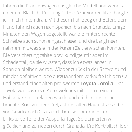
fuhren die Krankenwagen das gleiche Modell und wenn so
einer mit Blaulicht Richtung Côte d'Azur vorbei flitzte hängte
ich mich hinten dran. Mit diesem Fahrzeug und Bolero dem
Hund fuhr ich auch nach Spanien bis nach Granada. Einige
Minuten den Wagen abgestellt, war die hintere rechte
Schreibe auch schon eingeschlagen und die Langfinger
nahmen mit, was sie in der kurzen Zeit erwischen konnten.
Die Versicherung zahlte brav, kündigte mir aber im
Schadenfall, da sie wussten, dass ich etwas länger in
Spanien bleiben werde. Wieder zurück in der Schweiz und
mit der definitiven Idee auszuwandern verkaufte ich den CX
und erstand einen alten preiswerten
Toyota Corolla
. Der
Toyota war das erste Auto, welches mit allen meinen
Habseligkeiten beladen wurde und mich in die Ferne
brachte. Kurz vor dem Ziel, auf der alten Hauptstrasse die
von Guadix nach Granada führte, verlor er in einer
Linkskurve Teile der Auspuffanlage. So donnerten wir
glücklich und zufrieden durch Granada. Die Kontrollschilder