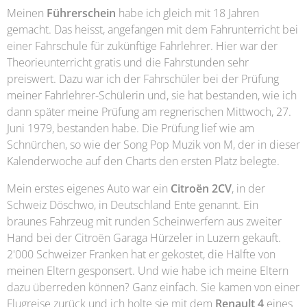
Meinen
Führerschein
habe ich gleich mit 18 Jahren
gemacht. Das heisst, angefangen mit dem Fahrunterricht bei
einer Fahrschule für zukünftige Fahrlehrer. Hier war der
Theorieunterricht gratis und die Fahrstunden sehr
preiswert. Dazu war ich der Fahrschüler bei der Prüfung
meiner Fahrlehrer-Schülerin und, sie hat bestanden, wie ich
dann später meine Prüfung am regnerischen Mittwoch, 27.
Juni 1979, bestanden habe. Die Prüfung lief wie am
Schnürchen, so wie der Song Pop Muzik von M, der in dieser
Kalenderwoche auf den Charts den ersten Platz belegte.
Mein erstes eigenes Auto war ein
Citroën 2CV
, in der
Schweiz Döschwo, in Deutschland Ente genannt. Ein
braunes Fahrzeug mit runden Scheinwerfern aus zweiter
Hand bei der Citroën Garaga Hürzeler in Luzern gekauft.
2'000 Schweizer Franken hat er gekostet, die Hälfte von
meinen Eltern gesponsert. Und wie habe ich meine Eltern
dazu überreden können? Ganz einfach. Sie kamen von einer
Flugreise zurück und ich holte sie mit dem
Renault 4
eines