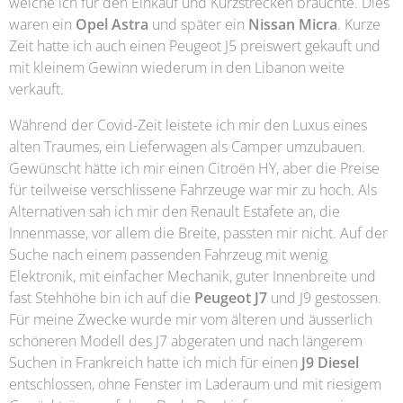
welche ich für den Einkauf und Kurzstrecken brauchte. Dies
waren ein
Opel Astra
und später ein
Nissan Micra
. Kurze
Zeit hatte ich auch einen Peugeot J5 preiswert gekauft und
mit kleinem Gewinn wiederum in den Libanon weite
verkauft.
Während der Covid-Zeit leistete ich mir den Luxus eines
alten Traumes, ein Lieferwagen als Camper umzubauen.
Gewünscht hätte ich mir einen Citroën HY, aber die Preise
für teilweise verschlissene Fahrzeuge war mir zu hoch. Als
Alternativen sah ich mir den Renault Estafete an, die
Innenmasse, vor allem die Breite, passten mir nicht. Auf der
Suche nach einem passenden Fahrzeug mit wenig
Elektronik, mit einfacher Mechanik, guter Innenbreite und
fast Stehhöhe bin ich auf die
Peugeot J7
und J9 gestossen.
Für meine Zwecke wurde mir vom älteren und äusserlich
schöneren Modell des J7 abgeraten und nach längerem
Suchen in Frankreich hatte ich mich für einen
J9 Diesel
entschlossen, ohne Fenster im Laderaum und mit riesigem