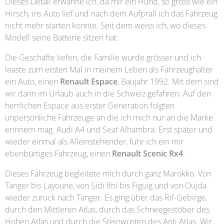
Dieses Detail erwähne ich, da mir ein Hund, so gross wie ein
Hirsch, ins Auto lief und nach dem Aufprall ich das Fahrzeug
nicht mehr starten konnte. Seit dem weiss ich, wo dieses
Modell seine Batterie sitzen hat.
Die Geschäfte liefen, die Familie wurde grösser und ich
leaste zum ersten Mal in meinem Leben als Fahrzeughalter
ein Auto, einen
Renault Espace
, Baujahr 1992. Mit dem sind
wir dann im Urlaub auch in die Schweiz gefahren. Auf den
herrlichen Espace aus erster Generation folgten
unpersönliche Fahrzeuge an die ich mich nur an die Marke
erinnern mag. Audi A4 und Seat Alhambra. Erst später und
wieder einmal als Alleinstehender, fuhr ich ein mir
ebenbürtiges Fahrzeug, einen
Renault Scenic Rx4
.
Dieses Fahrzeug begleitete mich durch ganz Marokko. Von
Tanger bis Layoune, von Sidi Ifni bis Figuig und von Oujda
wieder zurück nach Tanger. Es ging über das Rif-Gebirge,
durch den Mittleren Atlas, durch das Schneegestöber des
Hohen Atlas und durch die Steinwüsten des Anti Atlas. Wir