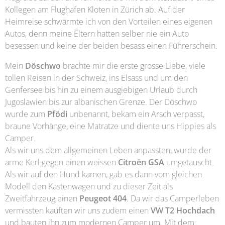
Kollegen am Flughafen Kloten in Zürich ab. Auf der
Heimreise schwärmte ich von den Vorteilen eines eigenen
Autos, denn meine Eltern hatten selber nie ein Auto
besessen und keine der beiden besass einen Führerschein.
Mein
Döschwo
brachte mir die erste grosse Liebe, viele
tollen Reisen in der Schweiz, ins Elsass und um den
Genfersee bis hin zu einem ausgiebigen Urlaub durch
Jugoslawien bis zur albanischen Grenze. Der Döschwo
wurde zum
Pfödi
unbenannt, bekam ein Arsch verpasst,
braune Vorhänge, eine Matratze und diente uns Hippies als
Camper.
Als wir uns dem allgemeinen Leben anpassten, wurde der
arme Kerl gegen einen weissen
Citroën GSA
umgetauscht.
Als wir auf den Hund kamen, gab es dann vom gleichen
Modell den Kastenwagen und zu dieser Zeit als
Zweitfahrzeug einen
Peugeot 404
. Da wir das Camperleben
vermissten kauften wir uns zudem einen
VW T2 Hochdach
und bauten ihn zum modernen Camper um. Mit dem