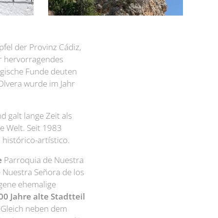
pfel der Provinz Cádiz,
hr hervorragendes
ogische Funde deuten
Olvera wurde im Jahr
d galt lange Zeit als
 Welt. Seit 1983
istórico-artístico.
e
Parroquia de Nuestra
 Nuestra Señora de los
egene ehemalige
0 Jahre alte Stadtteil
. Gleich neben dem