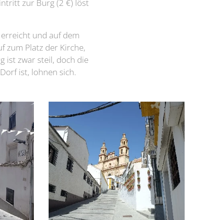
tritt zur Burg (2 €) löst
 erreicht und auf dem
f zum Platz der Kirche,
ist zwar steil, doch die
orf ist, lohnen sich.