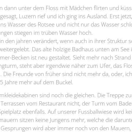
en dann unter dem Floss mit Mädchen flirten und küss
gesagt, Luzern rief und ich ging ins Ausland. Erst jetzt
 ins Wasser des Rotsee und nicht nur das Wasser schlo
ngen stiegen im trüben Wasser hoch.
in den jahren verändert, wenn auch in ihrer Struktur s
eitergelebt. Das alte holzige Badhaus unten am See 
r-Becken ist neu gestaltet. Sieht mehr nach Strand 
ngturm, steht aber irgendwie näher zum Ufer, das Flos
Die Freunde von früher sind nicht mehr da, oder, ich 
5 Jahre mehr auf dem Buckel.
mkleidekabinen sind noch die gleichen. Die Treppe z
 Terrassen vom Restaurant nicht, der Turm vom Badem
Spielplatz ebenfalls. Auf unserer Fussballwiese wird k
zmauern sitzen keine Jungens mehr, welche die darun
Gesprungen wird aber immer noch von den Mauern, 