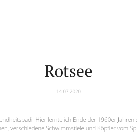
Rotsee
14.07.2020
endheitsbadi! Hier lernte ich Ende der 1960er Jahr
hen, verschiedene Schwimmstiele und Köpfler vom S