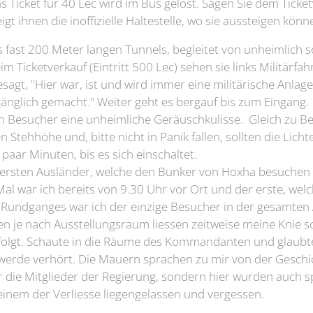
s Ticket für 40 Lec wird im Bus gelöst. Sagen Sie dem Ticket
igt ihnen die inoffizielle Haltestelle, wo sie aussteigen kön
 fast 200 Meter langen Tunnels, begleitet von unheimlich s
im Ticketverkauf (Eintritt 500 Lec) sehen sie links Militärfa
sagt, "Hier war, ist und wird immer eine militärische Anlage 
glich gemacht." Weiter geht es bergauf bis zum Eingang. 
 Besucher eine unheimliche Geräuschkulisse. Gleich zu Be
 Stehhöhe und, bitte nicht in Panik fallen, sollten die Licht
paar Minuten, bis es sich einschaltet.
 ersten Ausländer, welche den Bunker von Hoxha besuchen 
Mal war ich bereits von 9.30 Uhr vor Ort und der erste, wel
undganges war ich der einzige Besucher in der gesamten 
en je nach Ausstellungsraum liessen zeitweise meine Knie sc
folgt. Schaute in die Räume des Kommandanten und glaubte
werde verhört. Die Mauern sprachen zu mir von der Geschic
ur die Mitglieder der Regierung, sondern hier wurden auch s
 einem der Verliesse liegengelassen und vergessen.