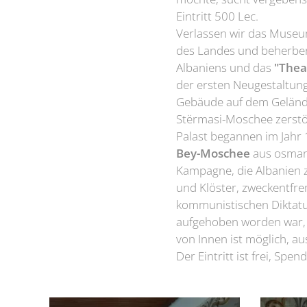
Eintritt 500 Lec.
Verlassen wir das Museu
des Landes und beherberg
Albaniens und das
"Thea
der ersten Neugestaltung
Gebäude auf dem Geländ
Stërmasi-Moschee zerstör
Palast begannen im Jahr 
Bey-Moschee
aus osman
Kampagne, die Albanien z
und Klöster, zweckentfr
kommunistischen Diktatu
aufgehoben worden war, 
von Innen ist möglich, a
Der Eintritt ist frei, Sp