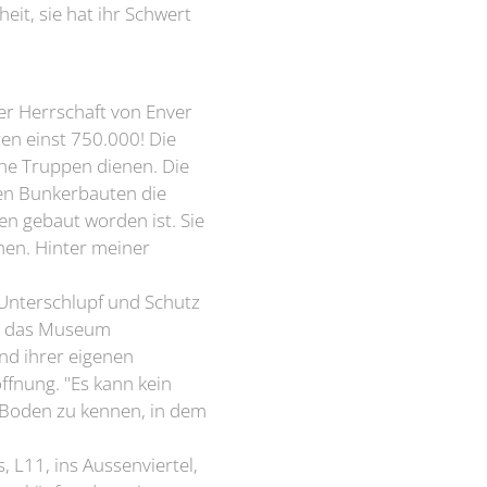
it, sie hat ihr Schwert
er Herrschaft von Enver
en einst 750.000! Die
che Truppen dienen. Die
en Bunkerbauten die
en gebaut worden ist. Sie
hen. Hinter meiner
 Unterschlupf und Schutz
ls das Museum
und ihrer eigenen
öffnung. "Es kann kein
n Boden zu kennen, in dem
s, L11, ins Aussenviertel,