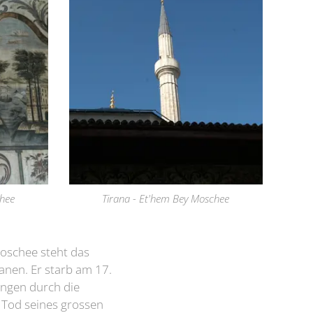
chee
Tirana - Et'hem Bey Moschee
Moschee steht das
nen. Er starb am 17.
ungen durch die
 Tod seines grossen