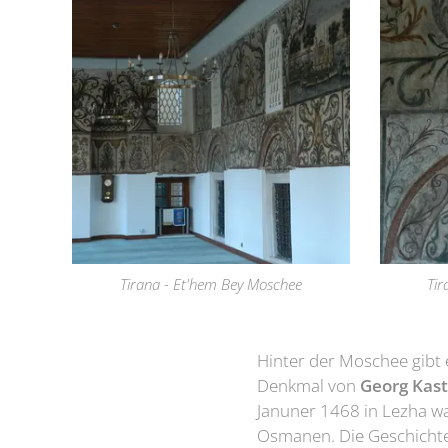
Tirana - Et'hem Bey Moschee
Tir
Hinter der Moschee gibt 
Denkmal von
Georg Kas
Januner 1468 in Lezha wa
Osmanen. Die Geschichte 