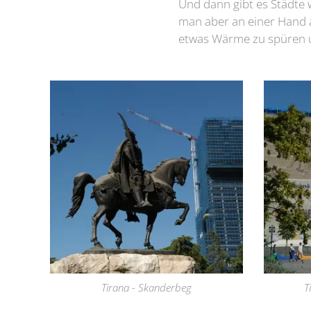
Und dann gibt es Städte w
man aber an einer Hand a
etwas Wärme zu spüren un
Tirana - Skanderbeg
T