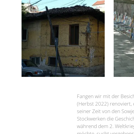
Fangen wir mit der Besi
(Herbst 2022) renoviert,
seiner Zeit von den Sow
Stockwerken die Geschich
während dem 2. Weltkrieg
möchte, sucht vergebens,