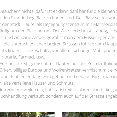
Besuchern nichts, dafür ist er dann dankbar für die kleine
 den Skanderbeg Platz zu finden sind. Der Platz selber war
 der Stadt. Heute, als Begegnungszentrum mit Marmorplatt
äufig um den Platz herum. Der Autoverkehr ist ständig, flie
t und wo keine Ampel, gewährt man dem Fussgänger den Vor
n, die unterschiedlichen breiten Strassen führen vom Haup
chts finden sich Geschäfte, vor allem Exchange, Mobilphone
 Notaria, Farmaci, usw.
Persönlichkeit, gemischt mit Bauten aus der Zeit der Italiene
Türken, billiges Europa und Wolkenkratzer vermischt mit ei
und -Plätzen entlang wird gebaut und gebaut. Biegt man in 
alte verfallene Häuser und Schmutz.
den zum Verweilen ein, Fahrradstreifen führen durch die ga
Buchhandlung verkauft, sondern auch auf der Strasse ange