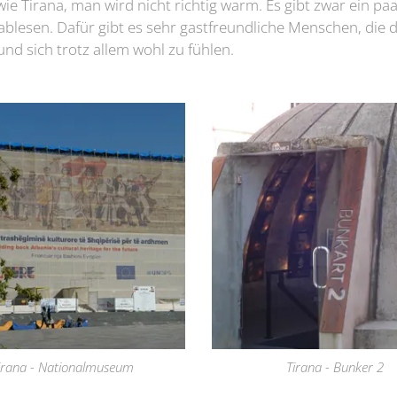
ie Tirana, man wird nicht richtig warm. Es gibt zwar ein paa
blesen. Dafür gibt es sehr gastfreundliche Menschen, die
d sich trotz allem wohl zu fühlen.
irana - Nationalmuseum
Tirana - Bunker 2