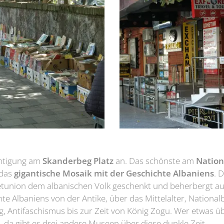
chtigung am
Skanderbeg Platz
an. Das schönste am
Natio
 das
gigantische Mosaik mit der Geschichte Albaniens
. 
jetunion dem albanischen Volk geschenkt und beherbergt a
te Albaniens von der Antike, über das Mittelalter, Nation
, Antifaschismus bis zur Zeit von König Zogu. Wer etwas üb
 da gibt es drei andere Museen über diese dunkle Zeit.