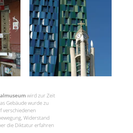
nalmuseum
wird zur Zeit
Das Gebäude wurde zu
uf verschiedenen
albewegung, Widerstand
er die Diktatur erfahren