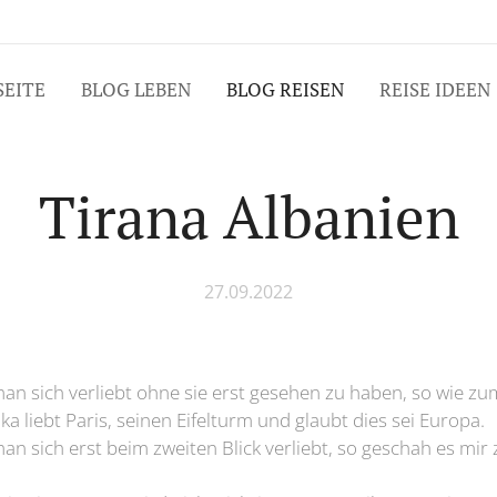
SEITE
BLOG LEBEN
BLOG REISEN
REISE IDEEN
Tirana Albanien
27.09.2022
man sich verliebt ohne sie erst gesehen zu haben, so wie zum
ika liebt Paris, seinen Eifelturm und glaubt dies sei Europa.
man sich erst beim zweiten Blick verliebt, so geschah es mir