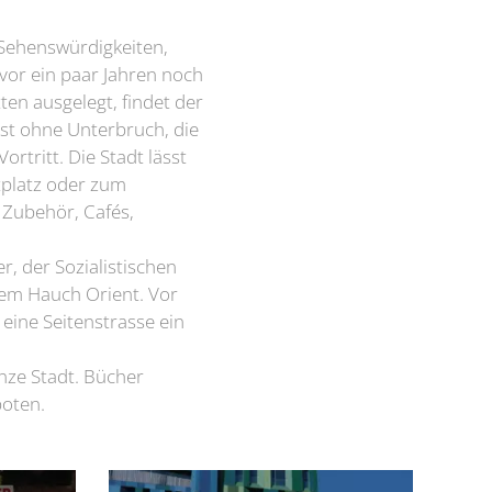
n Sehenswürdigkeiten,
 vor ein paar Jahren noch
en ausgelegt, findet der
sst ohne Unterbruch, die
tritt. Die Stadt lässt
tplatz oder zum
 Zubehör, Cafés,
r, der Sozialistischen
nem Hauch Orient. Vor
eine Seitenstrasse ein
nze Stadt. Bücher
boten.