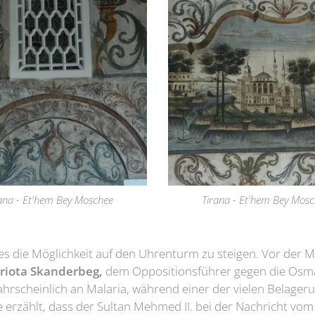
ana - Et'hem Bey Moschee
Tirana - Et'hem Bey Mos
es die Möglichkeit auf den Uhrenturm zu steigen. Vor der 
triota Skanderbeg,
dem Oppositionsführer gegen die Osma
hrscheinlich an Malaria, während einer der vielen Belager
erzählt, dass der Sultan Mehmed II. bei der Nachricht vom