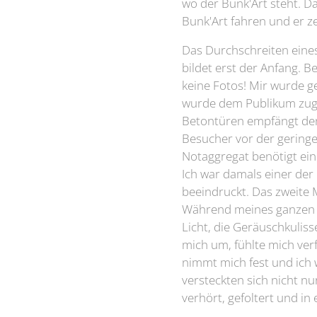
wo der Bunk'Art steht. Da
Bunk'Art fahren und er ze
Das Durchschreiten eines
bildet erst der Anfang. Be
keine Fotos! Mir wurde ge
wurde dem Publikum zugän
Betontüren empfängt den
Besucher vor der geringen
Notaggregat benötigt ein 
Ich war damals einer der
beeindruckt. Das zweite 
Während meines ganzen R
Licht, die Geräuschkuliss
mich um, fühlte mich ver
nimmt mich fest und ich 
versteckten sich nicht n
verhört, gefoltert und in